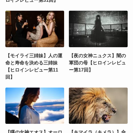
ロインレビュー第31回】
【モイライ三姉妹】人の運
【夜の女神ニュクス】闇の
命と寿命を決める三姉妹
軍団の母【ヒロインレビュ
【ヒロインレビュー第11
ー第17回】
回】
【曙の女神エオス】オーロ
【キマイラ（キメラ）】合