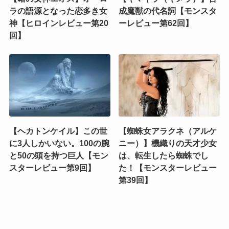
ラの語源となった恋多き女
成魔獣の代名詞【モンスタ
神【ヒロインレビュー第20
ーレビュー第62回】
回】
【ヘカトンケイル】この世
【蜘蛛女アラクネ（アルケ
に3人しかいない。100の腕
ニー）】機織りの天才少女
と50の頭を持つ巨人【モン
は、転生したら蜘蛛でし
スターレビュー第9回】
た！【モンスターレビュー
第39回】