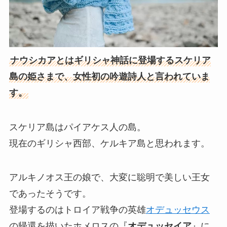
ナウシカアとはギリシャ神話に登場するスケリア
島の姫さまで、女性初の吟遊詩人と言われていま
す。
スケリア島はパイアケス人の島。
現在のギリシャ西部、ケルキア島と思われます。
アルキノオス王の娘で、大変に聡明で美しい王女
であったそうです。
登場するのはトロイア戦争の英雄
オデュッセウス
の帰還を描いたホメロスの『
オデュッセイア
』に