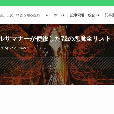
ホーム
記事索引（総合）
記事
話、伝説、物語を知る感動
ルサマナーが使役した72の悪魔全リスト
6月15日
2025年5月10日