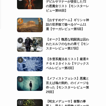
デビルサマナーが使役した72
の悪魔全リスト【モンスターレ
ビュー第66回】
【おすすめゲーム】ギリシャ神
話の世界観で遊べるゲーム11
選【サーガレビュー第5回】
【オーク】醜悪な戦闘員は囚わ
れたエルフのなれの果て【モン
スターレビュー第17回】
【氷雪系魔法名リスト】厳選Ｒ
ＰＧ４２タイトル【マジックス
ペルレビュー第2回】
【メフィストフェレス】悪魔と
言えば魂の契約、のイメージを
作った【モンスターレビュー第
29回】
【蛇女メデューサ】衝撃の事
実！ 恐ろしき怪物メデューサ