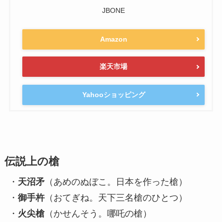
JBONE
Amazon
楽天市場
Yahooショッピング
伝説上の槍
・
天沼矛
（あめのぬぼこ。日本を作った槍）
・
御手杵
（おてぎね。天下三名槍のひとつ）
・
火尖槍
（かせんそう。哪吒の槍）