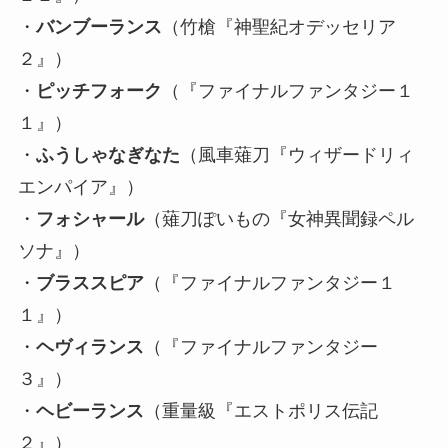
・
バンブーランス
（竹槍『神聖紀オデッセリア
２』）
・
ピッチフォーク
（『ファイナルファンタジー１
１』）
・
ふうしゃなぎなた
（風車薙刀『ウィザードリィ
エンパイア』）
・
フォシャール
（薙刀ぽいもの『女神異聞録ペル
ソナ』）
・
ブラススピア
（『ファイナルファンタジー１
１』）
・
ヘヴィランス
（『ファイナルファンタジー
３』）
・
ヘビーランス
（重量級『エストポリス伝記
２』）