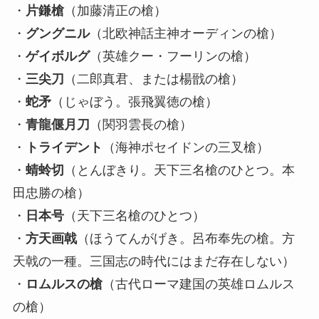
・
片鎌槍
（加藤清正の槍）
・
グングニル
（北欧神話主神オーディンの槍）
・
ゲイボルグ
（英雄クー・フーリンの槍）
・
三尖刀
（二郎真君、または楊戩の槍）
・
蛇矛
（じゃぼう。張飛翼徳の槍）
・
青龍偃月刀
（関羽雲長の槍）
・
トライデント
（海神ポセイドンの三叉槍）
・
蜻蛉切
（とんぼきり。天下三名槍のひとつ。本
田忠勝の槍）
・
日本号
（天下三名槍のひとつ）
・
方天画戟
（ほうてんがげき。呂布奉先の槍。方
天戟の一種。三国志の時代にはまだ存在しない）
・
ロムルスの槍
（古代ローマ建国の英雄ロムルス
の槍）