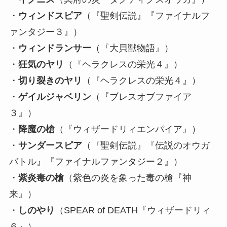
・
ウィンドスピア
（『聖剣伝説』『ファイナルフ
ァンタジー３』）
・
ウィンドランサー
（『大貝獣物語』）
・
狂気のヤリ
（『ヘラクレスの栄光４』）
・
切り裂きのヤリ
（『ヘラクレスの栄光４』）
・
ゲイルジャベリン
（『ブレスオブファイア
３』）
・
降魔の槍
（『ウィザードリィエンパイア』）
・
サンダースピア
（『聖剣伝説』『伝説のオウガ
バトル』『ファイナルファンタジー２』）
・
紫炎毒の槍
（紫色の炎を象った毒の槍『神
来』）
・
しのやり
（SPEAR of DEATH『ウィザードリィ
６』）