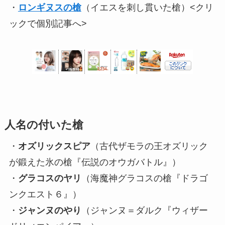
・
ロンギヌスの槍
（イエスを刺し貫いた槍）<クリ
ックで個別記事へ>
人名の付いた槍
・
オズリックスピア
（古代ザモラの王オズリック
が鍛えた氷の槍『伝説のオウガバトル』）
・
グラコスのヤリ
（海魔神グラコスの槍『ドラゴ
ンクエスト６』）
・
ジャンヌのやり
（ジャンヌ＝ダルク『ウィザー