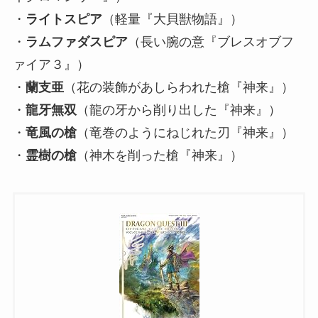
・
ライトスピア
（軽量『大貝獣物語』）
・
ラムファダスピア
（長い腕の意『ブレスオブフ
ァイア３』）
・
蘭支亜
（花の装飾があしらわれた槍『神来』）
・
龍牙無双
（龍の牙から削り出した『神来』）
・
竜風の槍
（竜巻のようにねじれた刃『神来』）
・
霊樹の槍
（神木を削った槍『神来』）