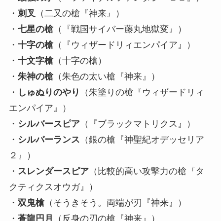
・
刺叉
（二又の槍『神来』）
・
七星の槍
（『戦国サイバー藤丸地獄変』）
・
十字の槍
（『ウィザードリィエンパイア』）
・
十文字槍
（十字の槍）
・
朱神の槍
（朱色の太い槍『神来』）
・
しゅぬりのやり
（朱塗りの槍『ウィザードリィ
エンパイア』）
・
シルバースピア
（『ブラックマトリクス』）
・
シルバーランス
（銀の槍『神聖紀オデッセリア
２』）
・
スレンダースピア
（比較的高い攻撃力の槍『タ
クティクスオウガ』）
・
双鬼槍
（そうきそう。両端が刃『神来』）
・
蒼龍円月
（反身の刃の槍『神来』）