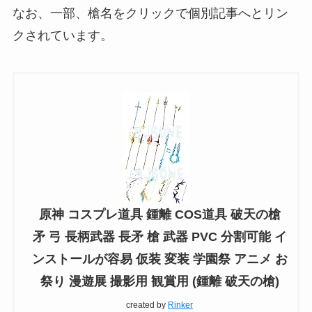
なお、一部、槍名をクリックで個別記事へとリン
クされています。
原神 コスプレ道具 鍾離 COS道具 破天の槍
矛 弓 長柄武器 長矛 槍 武器 PVC 分割可能 イ
ンストールが容易 仮装 変装 学園祭 アニメ お
祭り 漫遊展 撮影用 観賞用 (鍾離 破天の槍)
created by
Rinker