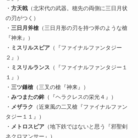
・
方天戟
（北宋代の武器。穂先の両側に三日月状
の刃がつく）
・
三日月斧槍
（三日月形の刃を持つ斧のような槍
『神来』）
・
ミスリルスピア
（『ファイナルファンタジー
２』）
・
ミスリルランス
（『ファイナルファンタジー１
１』）
・
三ツ鎌槍
（三叉の槍『神来』）
・
みつまたの鉾
（『ヘラクレスの栄光４』）
・
メザラク
（近東風の二又槍『ファイナルファン
タジー１１』）
・
メトロスピア
（地下鉄ではないと思う『邪聖剣
ネクロマンサー』）