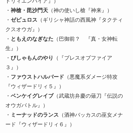
ドリィエンパイア』）
・
神槍・毘沙門天
（神の使いし槍『神来』）
・
ゼピュロス
（ギリシャ神話の西風神『タクティ
クスオウガ』）
・
ともえのなぎなた
（巴御前？ 『真・女神転
生』）
・
びしゃもんのやり
（『ブレスオブファイア
３』）
・
ファウストハルバード
（悪魔系ダメージ特攻
『ウィザードリィ５』）
・
ベンケイグレイブ
（武蔵坊弁慶の薙刀『伝説の
オウガバトル』）
・
ミーナッドのランス
（酒神バッカスの巫女メナ
ード『ウィザードリィ６』）