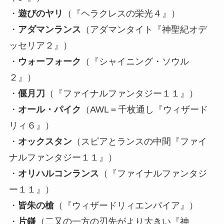
・
遊びのヤリ
（『ヘラクレスの栄光４』）
・
アダマンランス
（アダマンタイト『神聖紀オデ
ッセリア２』）
・
ウォーフォーク
（『シャイニング・ソウル
２』）
・
偃月刀
（『ファイナルファンタジー１１』）
・
オール・パイク
（AWL＝千枚通し『ウィザード
リィ６』）
・
オックスタン
（スピアとランスの中間『ファイ
ナルファンタジー１１』）
・
オリハルコンランス
（『ファイナルファンタジ
ー１１』）
・
皆朱の槍
（『ウィザードリィエンパイア』）
・
片鎌
（二又の一方の刃先がより大きい『神