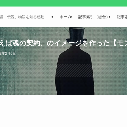
ホーム
記事索引（総合）
記事
話、伝説、物語を知る感動
えば魂の契約、のイメージを作った【モン
23年2月6日