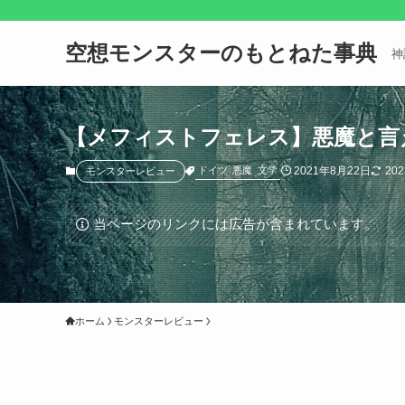
空想モンスターのもとねた事典
神
【メフィストフェレス】悪魔と言
2021年8月22日
20
ドイツ
悪魔
文学
モンスターレビュー
当ページのリンクには広告が含まれています。
ホーム
モンスターレビュー