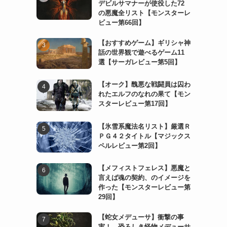
デビルサマナーが使役した72
の悪魔全リスト【モンスターレ
ビュー第66回】
イ
【おすすめゲーム】ギリシャ神
話の世界観で遊べるゲーム11
選【サーガレビュー第5回】
し
【オーク】醜悪な戦闘員は囚わ
れたエルフのなれの果て【モン
スターレビュー第17回】
【氷雪系魔法名リスト】厳選Ｒ
ＰＧ４２タイトル【マジックス
ペルレビュー第2回】
【メフィストフェレス】悪魔と
言えば魂の契約、のイメージを
作った【モンスターレビュー第
29回】
【蛇女メデューサ】衝撃の事
実！ 恐ろしき怪物メデューサ