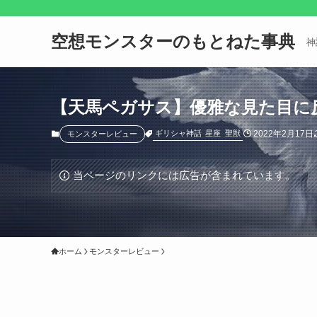
空想モンスターのもとねた事典
神
【天馬ペガサス】優雅な見た目に
2022年2月17日
ギリシャ神話
星座
聖獣
モンスターレビュー
当ページのリンクには広告が含まれています。
ホーム
モンスターレビュー