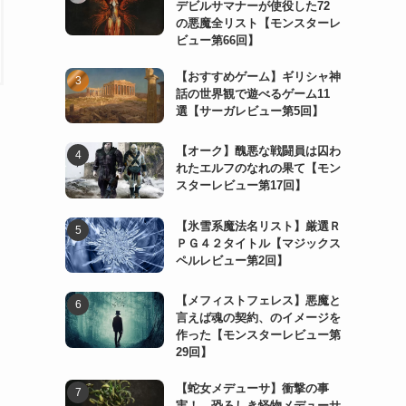
デビルサマナーが使役した72
の悪魔全リスト【モンスターレ
ビュー第66回】
【おすすめゲーム】ギリシャ神
話の世界観で遊べるゲーム11
選【サーガレビュー第5回】
【オーク】醜悪な戦闘員は囚わ
れたエルフのなれの果て【モン
スターレビュー第17回】
【氷雪系魔法名リスト】厳選Ｒ
ＰＧ４２タイトル【マジックス
ペルレビュー第2回】
【メフィストフェレス】悪魔と
言えば魂の契約、のイメージを
作った【モンスターレビュー第
29回】
【蛇女メデューサ】衝撃の事
実！ 恐ろしき怪物メデューサ