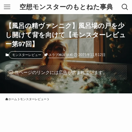
空想モンスターのもとねた事典
【風呂の精ヴァンニク】風呂場の戸を少
し開けて背を向けて【モンスターレビュ
ー第97回】
2023年11月12日
スラブ神話
妖精
モンスターレビュー
当ページのリンクには広告が含まれています。
ホーム
モンスターレビュー