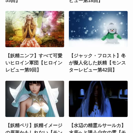
55回】
ビュー第18回】
【妖精ニンフ】すべて可愛
【ジャック・フロスト】冬
いヒロイン軍団【ヒロイン
が擬人化した妖精【モンス
レビュー第9回】
ターレビュー第42回】
【妖精ペリ】妖精イメージ
【水辺の精霊ルサールカ】
の原形かもしれない【モン
水底へと誘う少女の霊【モ