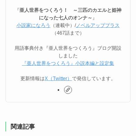
『
亜人世界をつくろう！ ～三匹のカエルと姫神
になった七人のオンナ～
』
小説家になろう
（連載中）/
ノベルアッププラス
（467話まで）
用語事典付き『亜人世界をつくろう』ブログ開設
しました
『亜人世界をつくろう』小説本編と設定集
更新情報は
X（Twitter）
で発信しています。
関連記事