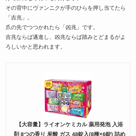
その背中にヴァンニクが手のひらを押し当てたら
「吉兆」。
爪の先でつつかれたら「凶兆」です。
吉兆ならば邁進し、凶兆ならば踏みとどまるがよ
ろしいかと思われます。
【大容量】ライオンケミカル 薬用発泡 入浴
剤 8つの香り 炭酸 ガス 48錠入(8種×6錠) 詰め