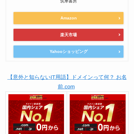
筑摩書房
Amazon
楽天市場
Yahooショッピング
【意外と知らないIT用語】ドメインって何？ お名
前.com