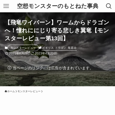
空想モンスターのもとねた事典
【飛竜ワイバーン】ワームからドラゴン
へ！憧れににじり寄る悲しき翼竜【モン
スターレビュー第13回】
イギリス
ドラゴン
竜退治
モンスターレビュー
2021年6月28日
2023年4月20日
当ページのリンクには広告が含まれています。
ホーム
モンスターレビュー