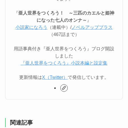
『
亜人世界をつくろう！ ～三匹のカエルと姫神
になった七人のオンナ～
』
小説家になろう
（連載中）/
ノベルアッププラス
（467話まで）
用語事典付き『亜人世界をつくろう』ブログ開設
しました
『亜人世界をつくろう』小説本編と設定集
更新情報は
X（Twitter）
で発信しています。
関連記事