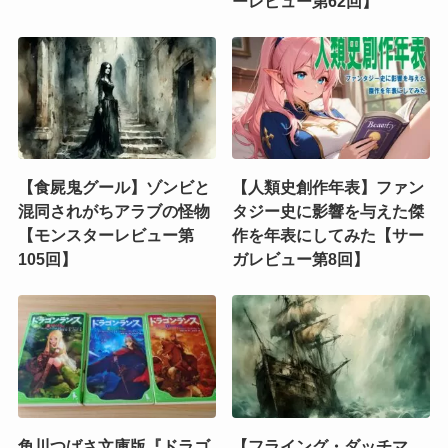
ーレビュー第62回】
【食屍鬼グール】ゾンビと
【人類史創作年表】ファン
混同されがちアラブの怪物
タジー史に影響を与えた傑
【モンスターレビュー第
作を年表にしてみた【サー
105回】
ガレビュー第8回】
角川つばさ文庫版『ドラゴ
【フライング・ダッチマ