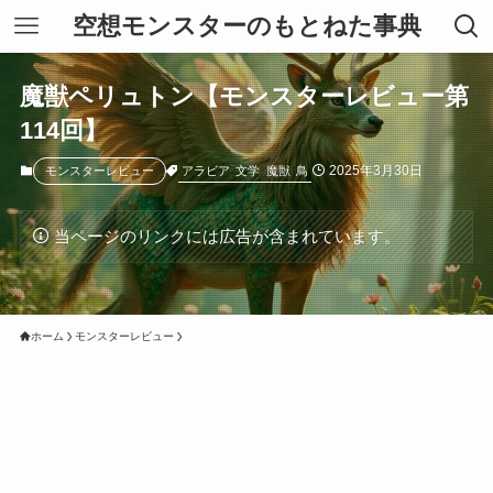
空想モンスターのもとねた事典
魔獣ペリュトン【モンスターレビュー第
114回】
2025年3月30日
アラビア
文学
魔獣
鳥
モンスターレビュー
当ページのリンクには広告が含まれています。
ホーム
モンスターレビュー