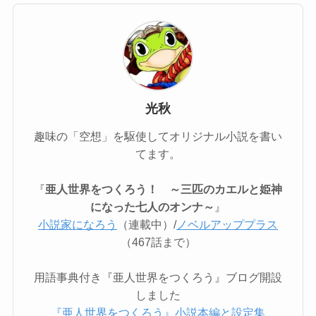
光秋
趣味の「空想」を駆使してオリジナル小説を書い
てます。
『
亜人世界をつくろう！ ～三匹のカエルと姫神
になった七人のオンナ～
』
小説家になろう
（連載中）/
ノベルアッププラス
（467話まで）
用語事典付き『亜人世界をつくろう』ブログ開設
しました
『亜人世界をつくろう』小説本編と設定集