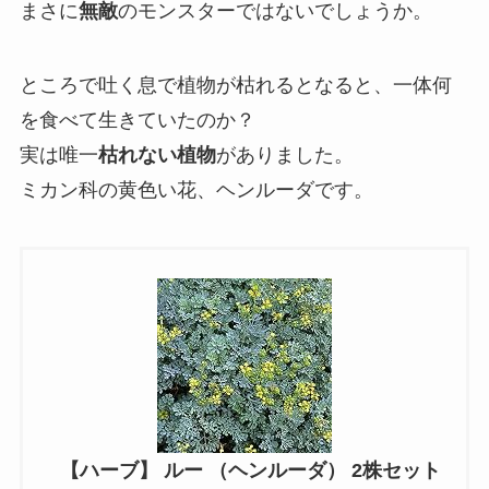
まさに
無敵
のモンスターではないでしょうか。
ところで吐く息で植物が枯れるとなると、一体何
を食べて生きていたのか？
実は唯一
枯れない植物
がありました。
ミカン科の黄色い花、
ヘンルーダ
です。
【ハーブ】 ルー （ヘンルーダ） 2株セット