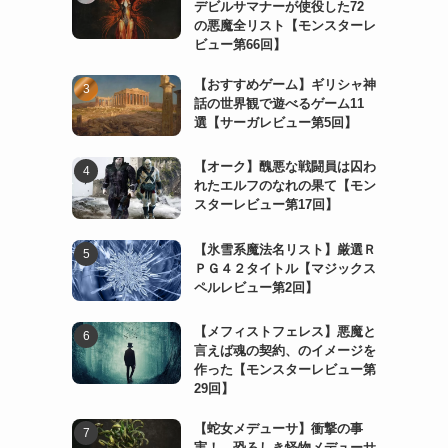
デビルサマナーが使役した72
の悪魔全リスト【モンスターレ
ビュー第66回】
【おすすめゲーム】ギリシャ神
話の世界観で遊べるゲーム11
選【サーガレビュー第5回】
【オーク】醜悪な戦闘員は囚わ
れたエルフのなれの果て【モン
スターレビュー第17回】
【氷雪系魔法名リスト】厳選Ｒ
ＰＧ４２タイトル【マジックス
ペルレビュー第2回】
【メフィストフェレス】悪魔と
言えば魂の契約、のイメージを
作った【モンスターレビュー第
29回】
【蛇女メデューサ】衝撃の事
実！ 恐ろしき怪物メデューサ