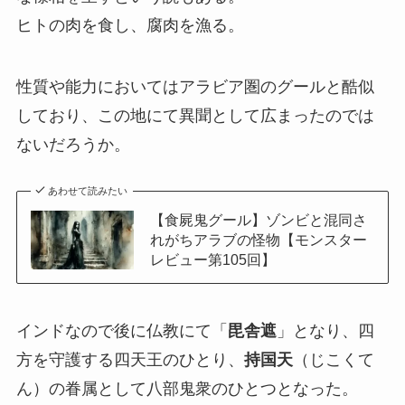
ヒトの肉を食し、腐肉を漁る。
性質や能力においてはアラビア圏のグールと酷似
しており、この地にて異聞として広まったのでは
ないだろうか。
あわせて読みたい
【食屍鬼グール】ゾンビと混同さ
れがちアラブの怪物【モンスター
レビュー第105回】
インドなので後に仏教にて「
毘舎遮
」となり、四
方を守護する四天王のひとり、
持国天
（じこくて
ん）の眷属として八部鬼衆のひとつとなった。