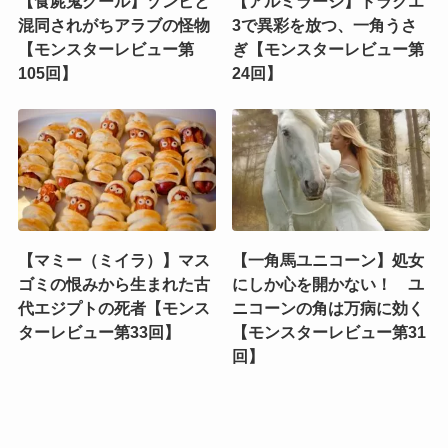
【食屍鬼グール】ゾンビと
【アルミラージ】ドラクエ
混同されがちアラブの怪物
3で異彩を放つ、一角うさ
【モンスターレビュー第
ぎ【モンスターレビュー第
105回】
24回】
【マミー（ミイラ）】マス
【一角馬ユニコーン】処女
ゴミの恨みから生まれた古
にしか心を開かない！ ユ
代エジプトの死者【モンス
ニコーンの角は万病に効く
ターレビュー第33回】
【モンスターレビュー第31
回】