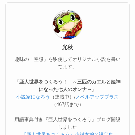
光秋
趣味の「空想」を駆使してオリジナル小説を書い
てます。
『
亜人世界をつくろう！ ～三匹のカエルと姫神
になった七人のオンナ～
』
小説家になろう
（連載中）/
ノベルアッププラス
（467話まで）
用語事典付き『亜人世界をつくろう』ブログ開設
しました
『亜人世界をつくろう』小説本編と設定集